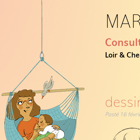
MAR
Consult
Loir & Che
dessi
Posté
16 févr